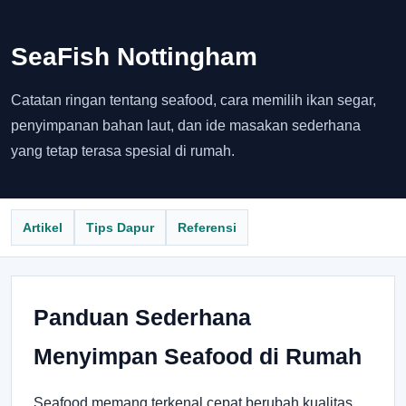
SeaFish Nottingham
Catatan ringan tentang seafood, cara memilih ikan segar,
penyimpanan bahan laut, dan ide masakan sederhana
yang tetap terasa spesial di rumah.
Artikel
Tips Dapur
Referensi
Panduan Sederhana
Menyimpan Seafood di Rumah
Seafood memang terkenal cepat berubah kualitas